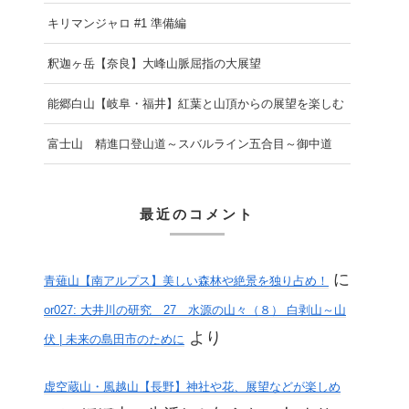
キリマンジャロ #1 準備編
釈迦ヶ岳【奈良】大峰山脈屈指の大展望
能郷白山【岐阜・福井】紅葉と山頂からの展望を楽しむ
富士山 精進口登山道～スバルライン五合目～御中道
最近のコメント
に
青薙山【南アルプス】美しい森林や絶景を独り占め！
or027: 大井川の研究 27 水源の山々（８） 白剥山～山
より
伏 | 未来の島田市のために
虚空蔵山・風越山【長野】神社や花、展望などが楽しめ