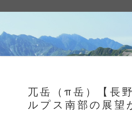
兀岳（π岳）【長
ルプス南部の展望