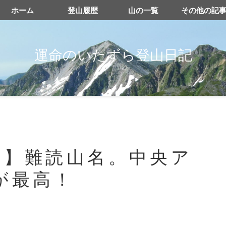
ホーム
登山履歴
山の一覧
その他の記
運命のいたずら登山日記
野】難読山名。中央ア
が最高！