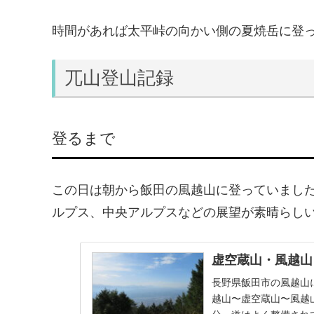
時間があれば太平峠の向かい側の夏焼岳に登
兀山登山記録
登るまで
この日は朝から飯田の風越山に登っていまし
ルプス、中央アルプスなどの展望が素晴らし
虚空蔵山・風越山
長野県飯田市の風越山
越山〜虚空蔵山〜風越