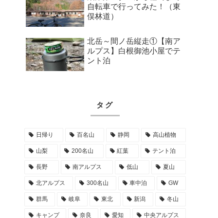
自転車で行ってみた！（東
俣林道）
北岳～間ノ岳縦走①【南ア
ルプス】白根御池小屋でテ
ント泊
タグ
日帰り
百名山
静岡
高山植物
山梨
200名山
紅葉
テント泊
長野
南アルプス
低山
夏山
北アルプス
300名山
車中泊
GW
群馬
岐阜
東北
新潟
冬山
キャンプ
奈良
愛知
中央アルプス