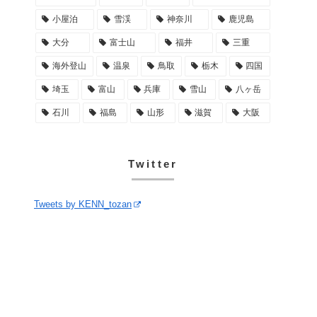
小屋泊
雪渓
神奈川
鹿児島
大分
富士山
福井
三重
海外登山
温泉
鳥取
栃木
四国
埼玉
富山
兵庫
雪山
八ヶ岳
石川
福島
山形
滋賀
大阪
Twitter
Tweets by KENN_tozan