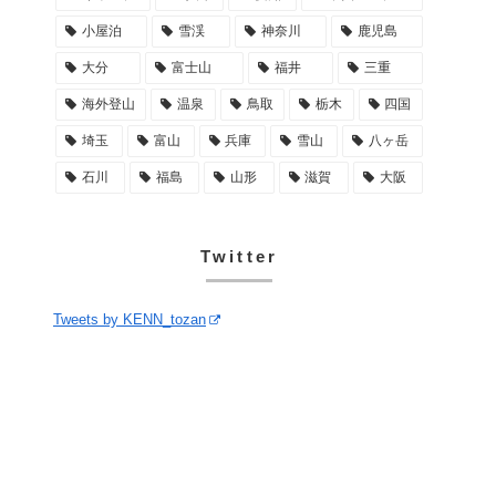
小屋泊
雪渓
神奈川
鹿児島
大分
富士山
福井
三重
海外登山
温泉
鳥取
栃木
四国
埼玉
富山
兵庫
雪山
八ヶ岳
石川
福島
山形
滋賀
大阪
Twitter
Tweets by KENN_tozan