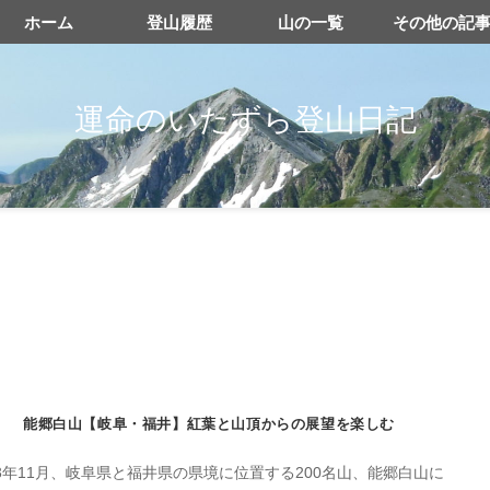
ホーム
登山履歴
山の一覧
その他の記
運命のいたずら登山日記
能郷白山【岐阜・福井】紅葉と山頂からの展望を楽しむ
23年11月、岐阜県と福井県の県境に位置する200名山、能郷白山に