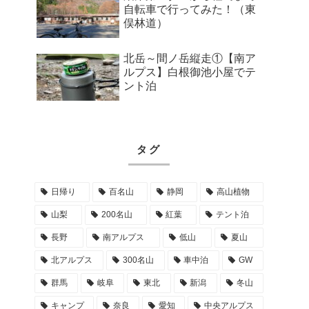
自転車で行ってみた！（東
俣林道）
北岳～間ノ岳縦走①【南ア
ルプス】白根御池小屋でテ
ント泊
タグ
日帰り
百名山
静岡
高山植物
山梨
200名山
紅葉
テント泊
長野
南アルプス
低山
夏山
北アルプス
300名山
車中泊
GW
群馬
岐阜
東北
新潟
冬山
キャンプ
奈良
愛知
中央アルプス