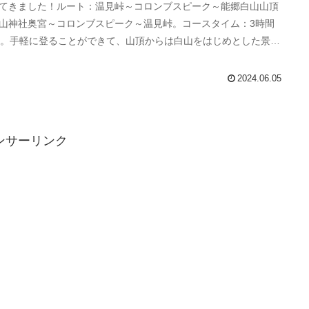
てきました！ルート：温見峠～コロンブスピーク～能郷白山山頂
山神社奥宮～コロンブスピーク～温見峠。コースタイム：3時間
分。手軽に登ることができて、山頂からは白山をはじめとした景色
晴らしかったです！
2024.06.05
ンサーリンク