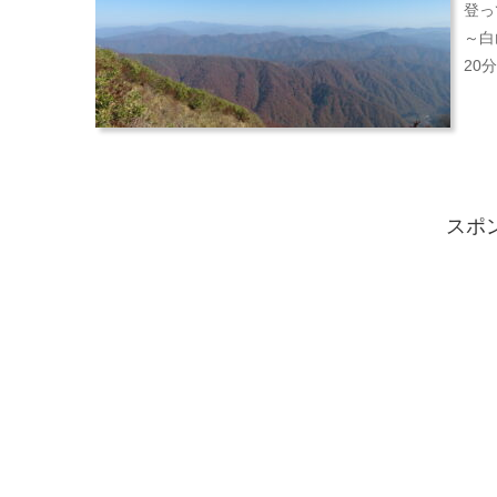
登っ
～白
20
が素
スポ