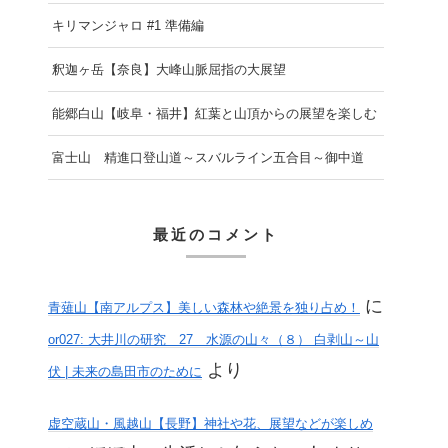
キリマンジャロ #1 準備編
釈迦ヶ岳【奈良】大峰山脈屈指の大展望
能郷白山【岐阜・福井】紅葉と山頂からの展望を楽しむ
富士山 精進口登山道～スバルライン五合目～御中道
最近のコメント
に
青薙山【南アルプス】美しい森林や絶景を独り占め！
or027: 大井川の研究 27 水源の山々（８） 白剥山～山
より
伏 | 未来の島田市のために
虚空蔵山・風越山【長野】神社や花、展望などが楽しめ