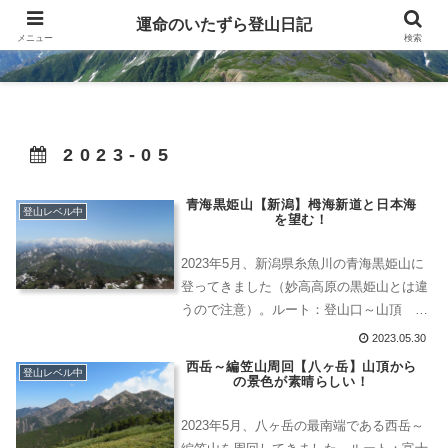
運命のいたずら登山日記
運命のいたずら登山日記
メニュー
検索
2023-05
青海黒姫山【新潟】栂海新道と日本海
登山レベル中
を望む！
2023年5月、新潟県糸魚川の青海黒姫山に
登ってきました（妙高高原の黒姫山とは違
うので注意）。ルート：登山口～山頂 の
往復。コースタイム：7時間45分。一応300
2023.05.30
名山にも選定はされている山ですが、登山
西岳～編笠山周回【八ヶ岳】山頂から
登山レベル中
客も少なくて静かな山歩きが楽しめます。
の景色が素晴らしい！
2023年5月、八ヶ岳の最南端である西岳～