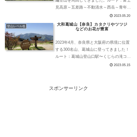
編笠山を周回してきました。ルート：富士
見高原～五差路～不動清水～西岳～青年小
屋～編笠山～盃流し～富士見高原。コース
2023.05.20
タイム：7時間45分
大和葛城山【奈良】カタクリやツツジ
登山レベル低
などのお花が豊富
2023年4月、奈良県と大阪府の県境に位置
する300名山、葛城山に登ってきました！
ルート：葛城山登山口駅〜くじらの滝コー
ス〜山頂〜つつじ園〜葛城山頂駅〜ロープ
2023.05.15
ウェイ〜葛城山登山口駅。コースタイム
：2時間程度。体力や経験に合わせて様々
なルートをとることができるので、初心者
スポンサーリンク
から経験者まで楽しむことができる山で
す。